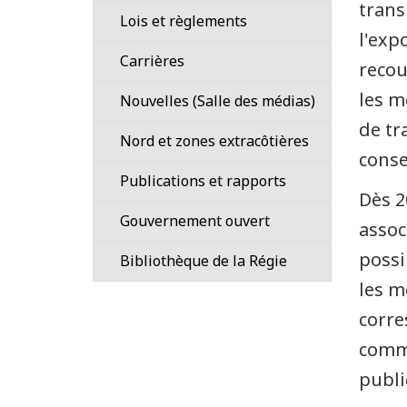
de
trans
Processus
Lois et règlements
réglementation
l'exp
en
101
Liste
Carrières
matière
recou
des
Orientation
de
les m
Avantages
Nouvelles (Salle des médias)
lois
divulgation
de
Fondés
et
confidentielle
de tr
Communiqués
Nord et zones extracôtières
travailler
de
règlements
(dénonciation)
conse
à
pouvoir
Décisions
Ce
Publications et rapports
La
la
101
Dès 2
en
que
Régie
Régie
Gouvernement ouvert
bref
nous
Plans
–
assoc
réglementons
Comment
pour
règlements
possi
Transparence
Bibliothèque de la Régie
Fiches
dans
postuler
le
et
de
le
un
les m
cadre
documents
Contactez-
renseignements
Nord
emploi?
de
connexes
corre
nous
et
réglementation
–
Vidéos
Occasions
au
comme
Loi
Bibliothèque
de
large
Coopération
sur
publi
Accréditation
de
carrière
des
en
les
de
la