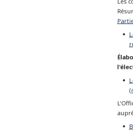
Les c
Résum
Parti
L
r
Élabo
l'éle
L
(
L'Off
auprès
B