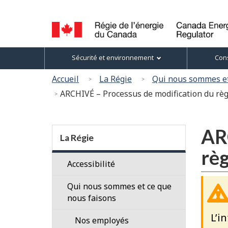
Sélection
de
la
Canada
Menu
langue
Sécurité et environnement
Cons
Energy
des
Regulator
Vous
Accueil
La Régie
Qui nous sommes et
/
sujets
êtes
ARCHIVÉ – Processus de modification du règ
Régie
ici
de
l’énergie
:
Section
du
AR
menu
La Régie
Canada
règ
Accessibilité
Qui nous sommes et ce que
nous faisons
L’i
Nos employés