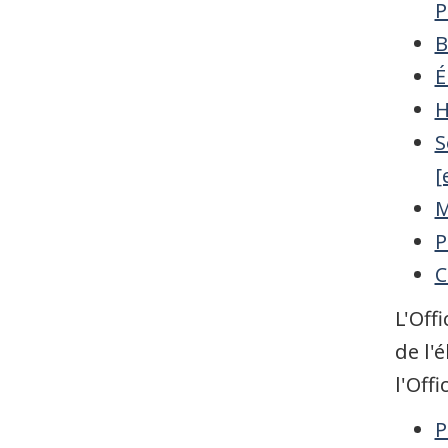
P
B
É
H
S
[
M
P
C
L'Off
de l'
l'Offi
P