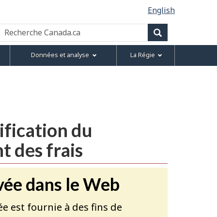
English
Recherche
Canada.ca
Recherche
Données et analyse
La Régie
fication du
 des frais
vée dans le Web
ée est fournie à des fins de