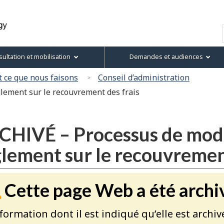
Passer
Passer
Passer
Version
au
à
au
HTML
Recherche
contenu
« À
menu
simplifiée
principal
propos
de
ultation et mobilisation
Demandes et audiences
de
la
ce
section
 ce que nous faisons
Conseil d’administration
site »
lement sur le recouvrement des frais
CHIVÉ – Processus de modi
lement sur le recouvrement
Cette page Web a été archi
nformation dont il est indiqué qu’elle est archiv