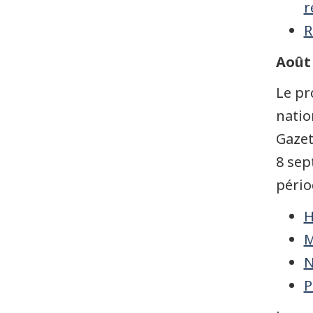
r
Documents
publics
R
archivés
Août 
Le pr
natio
Gazet
8 sep
pério
H
M
N
P