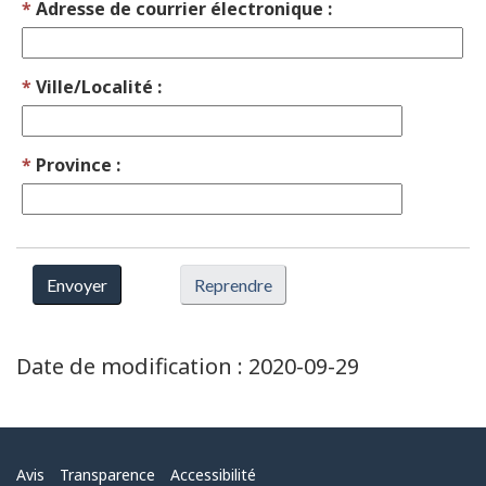
*
Adresse de courrier électronique :
*
Ville/Localité :
*
Province :
Date de modification :
2020-09-29
Menu
Avis
Transparence
Accessibilité