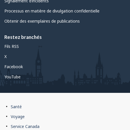
Signalement d’incidents
Processus en matière de divulgation confidentielle
Obtenir des exemplaires de publications
Restez branchés
Fils RSS
X
Facebook
YouTube
Pied
Santé
de
Voyage
page
Service Canada