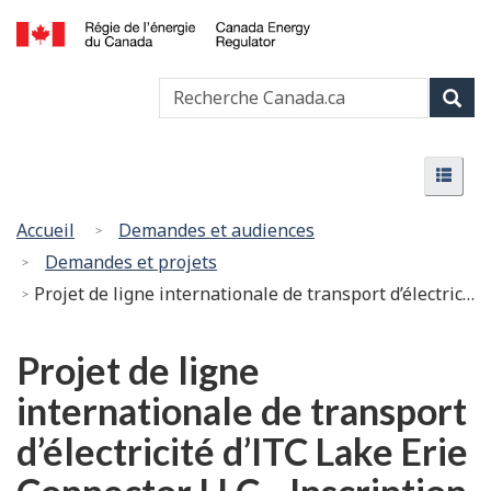
Passer
Version
au
HTML
Canada
contenu
simplifiée
Recherche
Recher
Energy
principal
Canada
Regulator
Rech
/
Menu
Régie
Menu
de
l’énergie
Vous
Accueil
Demandes et audiences
du
êtes
Demandes et projets
Canada
ici
Projet de ligne internationale de transport d’électricité d’ITC Lake Erie Connector LLC - Inscription
:
Projet de ligne
internationale de transport
d’électricité d’ITC Lake Erie